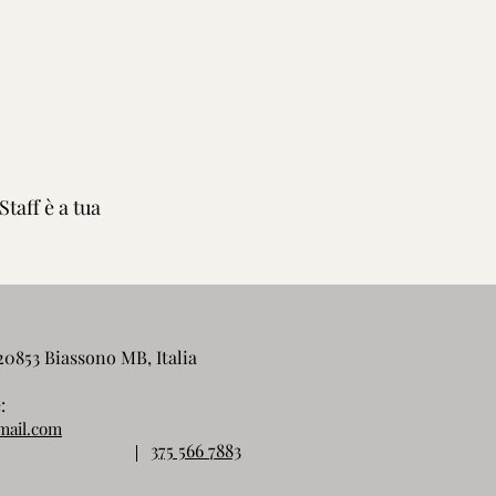
taff è a tua
 20853 Biassono MB, Italia
:
mail.com
375 566 7883